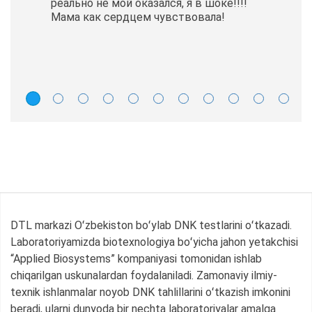
реально не мой оказался, я в шоке!!!!
Мама как сердцем чувствовала!
DTL markazi Oʻzbekiston boʻylab DNK testlarini oʻtkazadi.
Laboratoriyamizda biotexnologiya boʻyicha jahon yetakchisi
“Applied Biosystems” kompaniyasi tomonidan ishlab
chiqarilgan uskunalardan foydalaniladi. Zamonaviy ilmiy-
texnik ishlanmalar noyob DNK tahlillarini oʻtkazish imkonini
beradi, ularni dunyoda bir nechta laboratoriyalar amalga