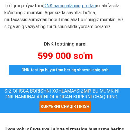
To‘liqroq ro‘yxatni «
DNK namunalarining turlari
» sahifasida
ko‘rishingiz mumkin. Agar sizda savollar bo‘lsa,
mutaxassislarimizdan bepul maslahat olishingiz mumkin. Biz
sizga aniq vaziyatingizni tushunishda yordam beramiz.
DNK testining narxi
599 000 so'm
DNK testiga buyurtma bering shaxsni aniqlash
SIZ OFISGA BORISHNI XOHLAMAYSIZMI? BU MUMKIN!
DNK NAMUNALARINI OLADIGAN KURERNI CHAQIRING.
KURYERNI CHAQIRTIRISH
Uyga yoki ofisga uyali aloqa xizmatiga buyurtma bering.