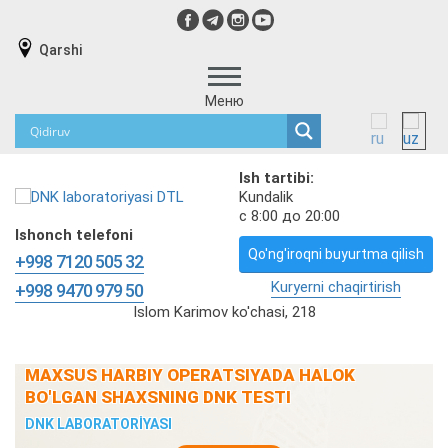
Qarshi
Меню
Ish tartibi:
Kundalik
с 8:00 до 20:00
Ishonch telefoni
Qo'ng'iroqni buyurtma qilish
+998 7120 505 32
Kuryerni chaqirtirish
+998 9470 979 50
Islom Karimov ko'chasi, 218
MAXSUS HARBIY OPERATSIYADA HALOK
BO'LGAN SHAXSNING DNK TESTI
DNK LABORATORİYASI