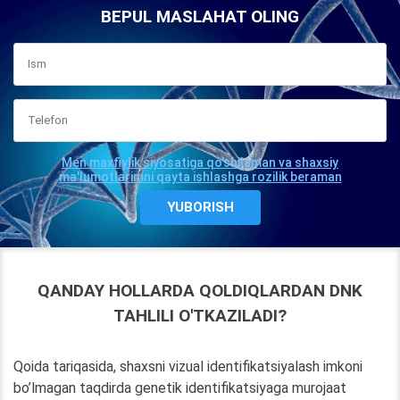
BEPUL MASLAHAT OLING
Men maxfiylik siyosatiga qo'shilaman va shaxsiy
ma'lumotlarimni qayta ishlashga rozilik beraman
QANDAY HOLLARDA QOLDIQLARDAN DNK
TAHLILI O'TKAZILADI?
Qoida tariqasida, shaxsni vizual identifikatsiyalash imkoni
bo’lmagan taqdirda genetik identifikatsiyaga murojaat