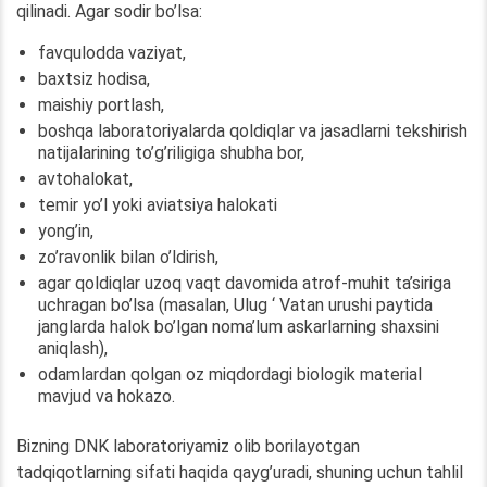
qilinadi. Agar sodir bo’lsa:
favqulodda vaziyat,
baxtsiz hodisa,
maishiy portlash,
boshqa laboratoriyalarda qoldiqlar va jasadlarni tekshirish
natijalarining to’g’riligiga shubha bor,
avtohalokat,
temir yo’l yoki aviatsiya halokati
yong’in,
zo’ravonlik bilan o’ldirish,
agar qoldiqlar uzoq vaqt davomida atrof-muhit ta’siriga
uchragan bo’lsa (masalan, Ulug ‘ Vatan urushi paytida
janglarda halok bo’lgan noma’lum askarlarning shaxsini
aniqlash),
odamlardan qolgan oz miqdordagi biologik material
mavjud va hokazo.
Bizning DNK laboratoriyamiz olib borilayotgan
tadqiqotlarning sifati haqida qayg’uradi, shuning uchun tahlil