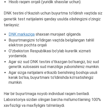
Hisob raqam orqali (yuridik shaxslar uchun).
DNK testini o’tkazish uchun buyurtma to’ldirish vaqtida siz
genetik test natijalarini qanday usulda olishingizni o’zingiz
tanlaysiz:
DNK markaziga
shaxsan murojaat qilganda.
Buyurtmangizni to’ldirgan vaqtda belgilangan tahlil
elektron pochta orqali
O’zbekiston Respublikasi bo’ylab kurerlik xizmati
yordamida.
Agar siz sud DNK testini o’tkazgan bo’lsangiz, biz sud
genetik xulosasini sud manziliga yuborishimiz mumkin.
Agar sizga natijalarni etkazib berishning boshqa usuli
kerak bo’lsa, buyurtmani to’ldirishda ko’rsatishingiz
mumkin.
Har bir buyurtmaga noyob individual raqam beriladi.
Laboratoriya sizdan olingan barcha ma’lumotlarning 100%
xavfsizligi va maxfiyligini ta’minlaydi.