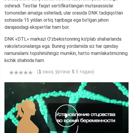
oshiradi. Testlar faqat sertifikatlangan mutaxassislar
tomonidan amalga oshiriladi, ular orasida DNK tadqiqotlari
sohasida 15 yildan ortiq tajribaga ega bo’lgan jahon
darajasidagi ekspertlar ham bor.
DNK «DTL» markazi O’zbekistonning ko’plab shaharlarida
vakolatxonalariga ega. Buning yordamida siz har qanday
namunalarni topshirishingiz mumkin, hatto mamlakatimizning
kichik shahrida ham.
(
овоз, ўртача:
5
5 тадан)
1