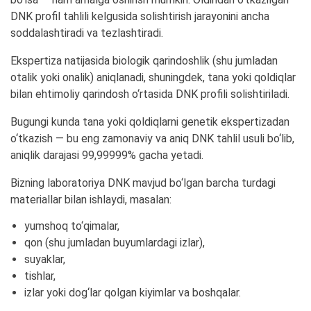
DNK profil tahlili kelgusida solishtirish jarayonini ancha
soddalashtiradi va tezlashtiradi.
Ekspertiza natijasida biologik qarindoshlik (shu jumladan
otalik yoki onalik) aniqlanadi, shuningdek, tana yoki qoldiqlar
bilan ehtimoliy qarindosh o‘rtasida DNK profili solishtiriladi.
Bugungi kunda tana yoki qoldiqlarni genetik ekspertizadan
o‘tkazish — bu eng zamonaviy va aniq DNK tahlil usuli bo‘lib,
aniqlik darajasi 99,99999% gacha yetadi.
Bizning laboratoriya DNK mavjud bo‘lgan barcha turdagi
materiallar bilan ishlaydi, masalan:
yumshoq to‘qimalar,
qon (shu jumladan buyumlardagi izlar),
suyaklar,
tishlar,
izlar yoki dog‘lar qolgan kiyimlar va boshqalar.