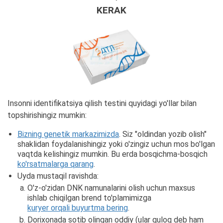
KERAK
Insonni identifikatsiya qilish testini quyidagi yo'llar bilan
topshirishingiz mumkin:
Bizning genetik markazimizda
. Siz "oldindan yozib olish"
shaklidan foydalanishingiz yoki o'zingiz uchun mos bo'lgan
vaqtda kelishingiz mumkin. Bu erda bosqichma-bosqich
ko'rsatmalarga qarang
.
Uyda mustaqil ravishda:
O'z-o'zidan DNK namunalarini olish uchun maxsus
ishlab chiqilgan brend to'plamimizga
kuryer orqali buyurtma bering
.
Dorixonada sotib olingan oddiy (ular quloq deb ham