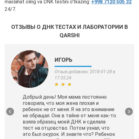
maslahat oling va DNK testini o’tkazing:
+998 7120 505 32
24/7.
ОТЗЫВЫ О ДНК ТЕСТАХ И ЛАБОРАТОРИИ В
QARSHI
ИГОРЬ
Отзыв добавлен: 2018-01-28 в
17:35:24
Добрый день! Моя мама постоянно
говорила, что моя жена плохая и
ребенок не от меня. Я на это внимание
не обращал. Она в тайне от меня как-то
взяла образец моей ДНК и сделала
тест на отцовство. Потом узнал, что
это был окурок. И знаете что? Ребенок