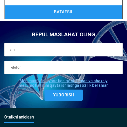
BATAFSIL
BEPUL MASLAHAT OLING
Men maxfiylik siyosatiga qo'shilaman va shaxsiy
ma'lumotlarimni qayta ishlashga rozilik beraman
Otalikni aniqlash