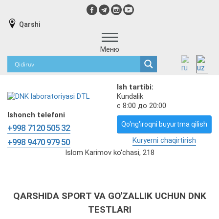
Qarshi
Меню
Ish tartibi:
Kundalik
с 8:00 до 20:00
Ishonch telefoni
Qo'ng'iroqni buyurtma qilish
+998 7120 505 32
Kuryerni chaqirtirish
+998 9470 979 50
Islom Karimov ko'chasi, 218
QARSHIDA SPORT VA GO'ZALLIK UCHUN DNK
TESTLARI