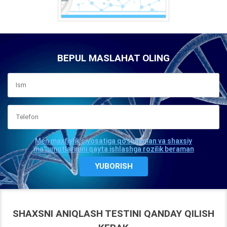
BEPUL MASLAHAT OLING
Men maxfiylik siyosatiga qo'shilaman va shaxsiy
ma'lumotlarimni qayta ishlashga rozilik beraman
SHAXSNI ANIQLASH TESTINI QANDAY QILISH