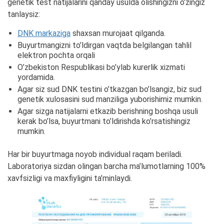
genetik test natijalarini qanday usulda olishingizni o’zingiz
tanlaysiz:
DNK markaziga
shaxsan murojaat qilganda.
Buyurtmangizni to’ldirgan vaqtda belgilangan tahlil
elektron pochta orqali
O’zbekiston Respublikasi bo’ylab kurerlik xizmati
yordamida.
Agar siz sud DNK testini o’tkazgan bo’lsangiz, biz sud
genetik xulosasini sud manziliga yuborishimiz mumkin.
Agar sizga natijalarni etkazib berishning boshqa usuli
kerak bo’lsa, buyurtmani to’ldirishda ko’rsatishingiz
mumkin.
Har bir buyurtmaga noyob individual raqam beriladi.
Laboratoriya sizdan olingan barcha ma’lumotlarning 100%
xavfsizligi va maxfiyligini ta’minlaydi.