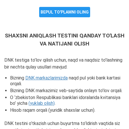
BEPUL TO'PLAMNI OLING
SHAXSNI ANIQLASH TESTINI QANDAY TO'LASH
VA NATIJANI OLISH
DNK testiga to’lov qilish uchun, naqd va naqdsiz to’lashning
bir nechta qulay usullari mavjud:
Bizning
DNK markazlarimizda
naqd pul yoki bank kartasi
orqali.
Bizning DNK markazimiz veb-saytida onlayn to’lov orqali.
O ‘zbekiston Respublikasi banklari idoralarida kvitansiya
bo’ yicha
(yuklab olish)
.
Hisob raqam orqali (yuridik shaxslar uchun).
DNK testini o’tkazish uchun buyurtma to’ldirish vaqtida siz