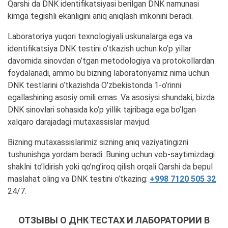
Qarshi da DNK identifikatsiyasi berilgan DNK namunasi
kimga tegishli ekanligini aniq aniqlash imkonini beradi.
Laboratoriya yuqori texnologiyali uskunalarga ega va
identifikatsiya DNK testini o’tkazish uchun ko’p yillar
davomida sinovdan o’tgan metodologiya va protokollardan
foydalanadi, ammo bu bizning laboratoriyamiz nima uchun
DNK testlarini o’tkazishda O’zbekistonda 1-o’rinni
egallashining asosiy omili emas. Va asosiysi shundaki, bizda
DNK sinovlari sohasida ko’p yillik tajribaga ega bo’lgan
xalqaro darajadagi mutaxassislar mavjud.
Bizning mutaxassislarimiz sizning aniq vaziyatingizni
tushunishga yordam beradi. Buning uchun veb-saytimizdagi
shaklni to’ldirish yoki qo’ng’iroq qilish orqali Qarshi da bepul
maslahat oling va DNK testini o’tkazing:
+998 7120 505 32
24/7.
ОТЗЫВЫ О ДНК ТЕСТАХ И ЛАБОРАТОРИИ В