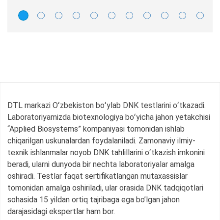
DTL markazi Oʻzbekiston boʻylab DNK testlarini oʻtkazadi.
Laboratoriyamizda biotexnologiya boʻyicha jahon yetakchisi
“Applied Biosystems” kompaniyasi tomonidan ishlab
chiqarilgan uskunalardan foydalaniladi. Zamonaviy ilmiy-
texnik ishlanmalar noyob DNK tahlillarini oʻtkazish imkonini
beradi, ularni dunyoda bir nechta laboratoriyalar amalga
oshiradi. Testlar faqat sertifikatlangan mutaxassislar
tomonidan amalga oshiriladi, ular orasida DNK tadqiqotlari
sohasida 15 yildan ortiq tajribaga ega bo’lgan jahon
darajasidagi ekspertlar ham bor.