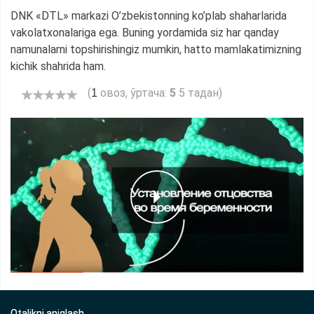
DNK «DTL» markazi O’zbekistonning ko’plab shaharlarida
vakolatxonalariga ega. Buning yordamida siz har qanday
namunalarni topshirishingiz mumkin, hatto mamlakatimizning
kichik shahrida ham.
(
овоз, ўртача:
5
5 тадан)
1
Otalikni aniqlash