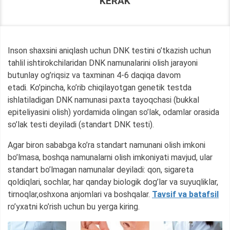
KERAK
Inson shaxsini aniqlash uchun DNK testini o’tkazish uchun
tahlil ishtirokchilaridan DNK namunalarini olish jarayoni
butunlay og’riqsiz va taxminan 4-6 daqiqa davom
etadi. Ko’pincha, ko’rib chiqilayotgan genetik testda
ishlatiladigan DNK namunasi paxta tayoqchasi (bukkal
epiteliyasini olish) yordamida olingan so’lak, odamlar orasida
so’lak testi deyiladi (standart DNK testi).
Agar biron sababga ko’ra standart namunani olish imkoni
bo’lmasa, boshqa namunalarni olish imkoniyati mavjud, ular
standart bo’lmagan namunalar deyiladi: qon, sigareta
qoldiqlari, sochlar, har qanday biologik dog’lar va suyuqliklar,
tirnoqlar,oshxona anjomlari va boshqalar.
Tavsif va batafsil
ro’yxatni ko’rish uchun bu yerga kiring.