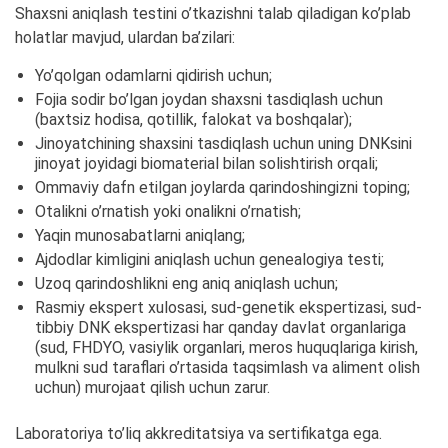
Shaxsni aniqlash testini o’tkazishni talab qiladigan ko’plab
holatlar mavjud, ulardan ba’zilari:
Yo’qolgan odamlarni qidirish uchun;
Fojia sodir bo’lgan joydan shaxsni tasdiqlash uchun
(baxtsiz hodisa, qotillik, falokat va boshqalar);
Jinoyatchining shaxsini tasdiqlash uchun uning DNKsini
jinoyat joyidagi biomaterial bilan solishtirish orqali;
Ommaviy dafn etilgan joylarda qarindoshingizni toping;
Otalikni o’rnatish yoki onalikni o’rnatish;
Yaqin munosabatlarni aniqlang;
Ajdodlar kimligini aniqlash uchun genealogiya testi;
Uzoq qarindoshlikni eng aniq aniqlash uchun;
Rasmiy ekspert xulosasi, sud-genetik ekspertizasi, sud-
tibbiy DNK ekspertizasi har qanday davlat organlariga
(sud, FHDYO, vasiylik organlari, meros huquqlariga kirish,
mulkni sud taraflari o’rtasida taqsimlash va aliment olish
uchun) murojaat qilish uchun zarur.
Laboratoriya to’liq akkreditatsiya va sertifikatga ega.