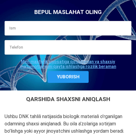
BEPUL MASLAHAT OLING
Men maxfiylik siyosatiga qo'shilaman va shaxsiy
ma'lumotlarimni qayta ishlashga rozilik beraman
QARSHIDA SHAXSNI ANIQLASH
Ushbu DNK tahlili natijasida biologik materiali o’rganilgan
odamning shaxsi aniqlanadi. Bu oila a’zolariga xotirjam
bo’lishga yoki ayyor jinoyatchini ushlashga yordam beradi.