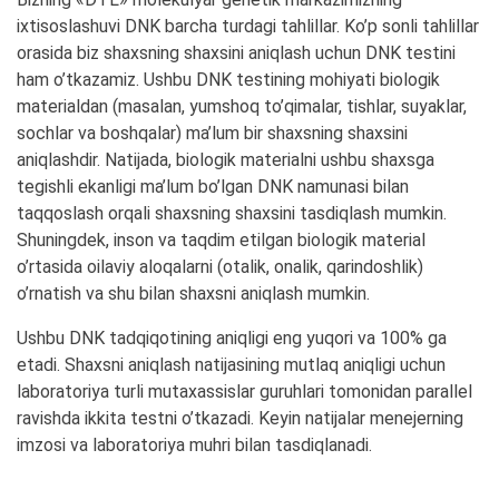
ixtisoslashuvi DNK barcha turdagi tahlillar. Ko’p sonli tahlillar
orasida biz shaxsning shaxsini aniqlash uchun DNK testini
ham o’tkazamiz. Ushbu DNK testining mohiyati biologik
materialdan (masalan, yumshoq to’qimalar, tishlar, suyaklar,
sochlar va boshqalar) ma’lum bir shaxsning shaxsini
aniqlashdir. Natijada, biologik materialni ushbu shaxsga
tegishli ekanligi ma’lum bo’lgan DNK namunasi bilan
taqqoslash orqali shaxsning shaxsini tasdiqlash mumkin.
Shuningdek, inson va taqdim etilgan biologik material
o’rtasida oilaviy aloqalarni (otalik, onalik, qarindoshlik)
o’rnatish va shu bilan shaxsni aniqlash mumkin.
Ushbu DNK tadqiqotining aniqligi eng yuqori va 100% ga
etadi. Shaxsni aniqlash natijasining mutlaq aniqligi uchun
laboratoriya turli mutaxassislar guruhlari tomonidan parallel
ravishda ikkita testni o’tkazadi. Keyin natijalar menejerning
imzosi va laboratoriya muhri bilan tasdiqlanadi.