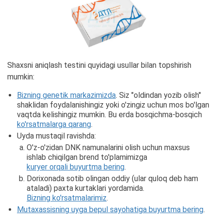
Shaxsni aniqlash testini quyidagi usullar bilan topshirish
mumkin:
Bizning genetik markazimizda
. Siz "oldindan yozib olish"
shaklidan foydalanishingiz yoki o'zingiz uchun mos bo'lgan
vaqtda kelishingiz mumkin. Bu erda bosqichma-bosqich
ko'rsatmalarga qarang
.
Uyda mustaqil ravishda:
O'z-o'zidan DNK namunalarini olish uchun maxsus
ishlab chiqilgan brend to'plamimizga
kuryer orqali buyurtma bering
.
Dorixonada sotib olingan oddiy (ular quloq deb ham
ataladi) paxta kurtaklari yordamida.
Bizning ko'rsatmalarimiz
.
Mutaxassisning uyga bepul sayohatiga buyurtma bering
.