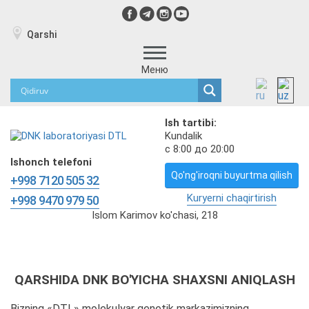
Qarshi
Меню
Ish tartibi:
Kundalik
с 8:00 до 20:00
Ishonch telefoni
Qo'ng'iroqni buyurtma qilish
+998 7120 505 32
Kuryerni chaqirtirish
+998 9470 979 50
Islom Karimov ko'chasi, 218
QARSHIDA DNK BO'YICHA SHAXSNI ANIQLASH
Bizning «DTL» molekulyar genetik markazimizning