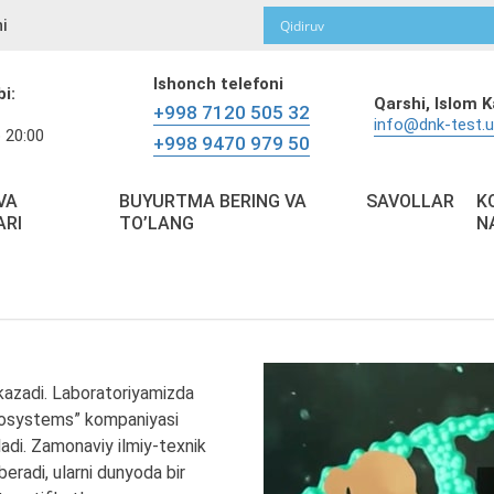
i
Ishonch telefoni
bi:
Qarshi,
Islom K
+998 7120 505 32
info@dnk-test.
 20:00
+998 9470 979 50
VA
BUYURTMA BERING VA
SAVOLLAR
K
ARI
TO’LANG
N
kazadi. Laboratoriyamizda
Biosystems” kompaniyasi
adi. Zamonaviy ilmiy-texnik
beradi, ularni dunyoda bir