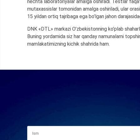
nechta laboratoriyalar amalga oshiradi. Testlar faqa
mutaxassislar tomonidan amalga oshiriladi, ular ora
15 yildan ortiq tajribaga ega bo’lgan jahon darajasid
DNK «DTL» markazi O’zbekistonning ko’plab shaharla
Buning yordamida siz har qanday namunalarni topshir
mamlakatimizning kichik shahrida ham.