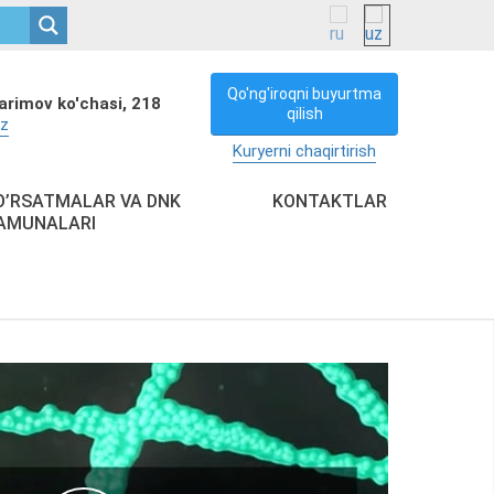
Qo'ng'iroqni buyurtma
arimov ko'chasi, 218
qilish
uz
Kuryerni chaqirtirish
O’RSATMALAR VA DNK
KONTAKTLAR
AMUNALARI