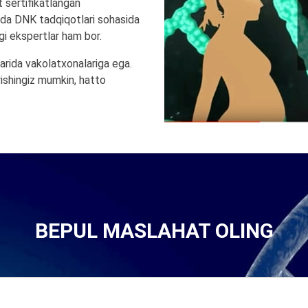
t sertifikatlangan
sida DNK tadqiqotlari sohasida
agi ekspertlar ham bor.
rida vakolatxonalariga ega.
ishingiz mumkin, hatto
BEPUL MASLAHAT OLING