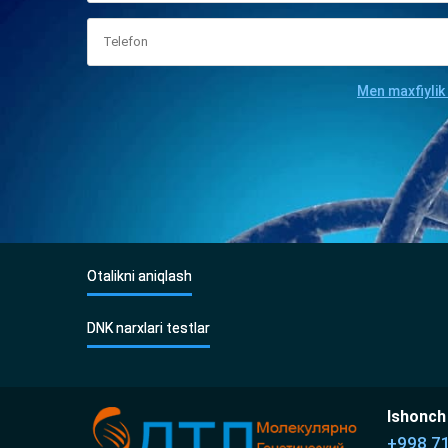
Men maxfiylik
Otalikni aniqlash
DNK narxlari testlar
Ishonch 
+998 7