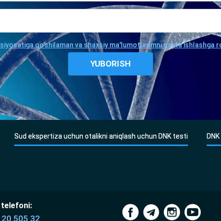
 siyosatiga qo'shilaman va shaxsiy ma'lumotlarimni qayta ishlashga r
Sud ekspertiza uchun otalikni aniqlash uchun DNK testi
DNK 
telefoni:
120 505 32