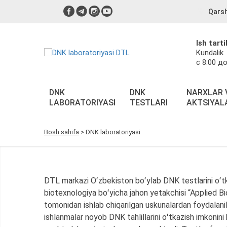
Qarsh
Ish tarti
Kundalik
с 8:00 до
DNK
DNK
NARXLAR 
LABORATORIYASI
TESTLARI
AKTSIYAL
Bosh sahifa
>
DNK laboratoriyasi
DTL markazi Oʻzbekiston boʻylab DNK testlarini oʻt
biotexnologiya boʻyicha jahon yetakchisi “Applied 
tomonidan ishlab chiqarilgan uskunalardan foydalanil
ishlanmalar noyob DNK tahlillarini oʻtkazish imkonini 