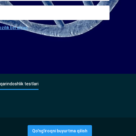
ozilik beraman
qarindoshlik testlari
Qo'ng'iroqni buyurtma qilish