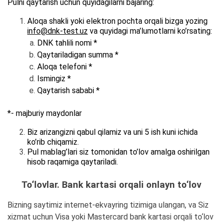
Pulni qaytarish uchun quyidagilarni bajaring:
Aloqa shakli yoki elektron pochta orqali bizga yozing
info@dnk-test.uz
va quyidagi ma’lumotlarni ko’rsating:
DNK tahlili nomi *
Qaytariladigan summa *
Aloqa telefoni *
Ismingiz *
Qaytarish sababi *
*- majburiy maydonlar
Biz arizangizni qabul qilamiz va uni 5 ish kuni ichida
ko’rib chiqamiz.
Pul mablag’lari siz tomonidan to’lov amalga oshirilgan
hisob raqamiga qaytariladi.
To‘lovlar. Bank kartasi orqali onlayn to‘lov
Bizning saytimiz internet-ekvayring tizimiga ulangan, va Siz
xizmat uchun Visa yoki Mastercard bank kartasi orqali to‘lov