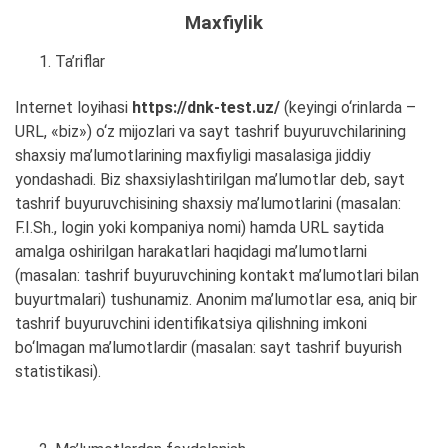
Maxfiylik
Ta’riflar
Internet loyihasi
https://dnk-test.uz/
(keyingi o‘rinlarda –
URL, «biz») o‘z mijozlari va sayt tashrif buyuruvchilarining
shaxsiy ma’lumotlarining maxfiyligi masalasiga jiddiy
yondashadi. Biz shaxsiylashtirilgan ma’lumotlar deb, sayt
tashrif buyuruvchisining shaxsiy ma’lumotlarini (masalan:
F.I.Sh., login yoki kompaniya nomi) hamda URL saytida
amalga oshirilgan harakatlari haqidagi ma’lumotlarni
(masalan: tashrif buyuruvchining kontakt ma’lumotlari bilan
buyurtmalari) tushunamiz. Anonim ma’lumotlar esa, aniq bir
tashrif buyuruvchini identifikatsiya qilishning imkoni
bo‘lmagan ma’lumotlardir (masalan: sayt tashrif buyurish
statistikasi).