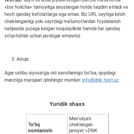
«bor holicha» tamoyiliga asoslangan holda taqdim etiladi va
hech qanday kafolatlarga ega emas. Biz URL saytiga kirish
cheklanganligi yoki saytdagi ma’lumotlardan foydalanish
natijasida yuzaga kelgan noqulayliklar hamda har qanday
yo‘qotishlar uchun javobgar emasmiz.
Aloqa
Agar ushbu siyosatga oid savollaringiz bo‘lsa, quyidagi
manzilga murojaat qilishingiz mumkin:
info@dnk-test.uz
Yuridik shaxs
Mas’uliyati
To’liq
cheklangan
nomlanishi
jamiyat «DNK