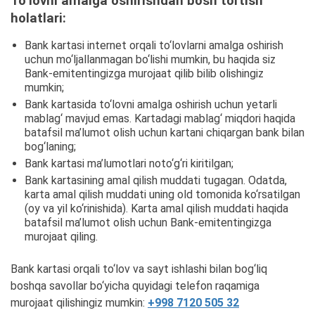
To‘lovni amalga oshirishdan bosh tortish
holatlari:
Bank kartasi internet orqali to‘lovlarni amalga oshirish
uchun mo‘ljallanmagan bo‘lishi mumkin, bu haqida siz
Bank-emitentingizga murojaat qilib bilib olishingiz
mumkin;
Bank kartasida to‘lovni amalga oshirish uchun yetarli
mablag‘ mavjud emas. Kartadagi mablag‘ miqdori haqida
batafsil ma’lumot olish uchun kartani chiqargan bank bilan
bog‘laning;
Bank kartasi ma’lumotlari noto‘g‘ri kiritilgan;
Bank kartasining amal qilish muddati tugagan. Odatda,
karta amal qilish muddati uning old tomonida ko‘rsatilgan
(oy va yil ko‘rinishida). Karta amal qilish muddati haqida
batafsil ma’lumot olish uchun Bank-emitentingizga
murojaat qiling.
Bank kartasi orqali to‘lov va sayt ishlashi bilan bog‘liq
boshqa savollar bo‘yicha quyidagi telefon raqamiga
murojaat qilishingiz mumkin:
+998 7120 505 32