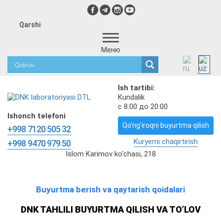
Qarshi
Меню
Ish tartibi:
Kundalik
с 8:00 до 20:00
Ishonch telefoni
Qo'ng'iroqni buyurtma qilish
+998 7120 505 32
Kuryerni chaqirtirish
+998 9470 979 50
Islom Karimov ko'chasi, 218
Buyurtma berish va qaytarish qoidalari
DNK TAHLILI BUYURTMA QILISH VA TO’LOV