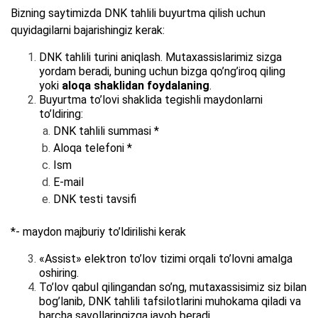
Bizning saytimizda DNK tahlili buyurtma qilish uchun
quyidagilarni bajarishingiz kerak:
DNK tahlili turini aniqlash. Mutaxassislarimiz sizga
yordam beradi, buning uchun bizga qo’ng’iroq qiling
yoki
aloqa shaklidan foydalaning
.
Buyurtma to’lovi shaklida tegishli maydonlarni
to’ldiring:
DNK tahlili summasi *
Aloqa telefoni *
Ism
E-mail
DNK testi tavsifi
*- maydon majburiy to’ldirilishi kerak
«Assist» elektron to’lov tizimi orqali to’lovni amalga
oshiring.
To’lov qabul qilingandan so’ng, mutaxassisimiz siz bilan
bog’lanib, DNK tahlili tafsilotlarini muhokama qiladi va
barcha savollaringizga javob beradi.