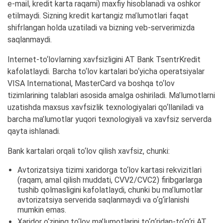
e-mail, kredit karta raqami) maxfiy hisoblanadi va oshkor
etilmaydi. Sizning kredit kartangiz ma’lumotlari faqat
shifrlangan holda uzatiladi va bizning veb-serverimizda
saqlanmaydi.
Internet-to‘lovlarning xavfsizligini AT Bank TsentrKredit
kafolatlaydi. Barcha to‘lov kartalari bo‘yicha operatsiyalar
VISA International, MasterCard va boshqa to‘lov
tizimlarining talablari asosida amalga oshiriladi. Ma’lumotlarni
uzatishda maxsus xavfsizlik texnologiyalari qo‘llaniladi va
barcha ma’lumotlar yuqori texnologiyali va xavfsiz serverda
qayta ishlanadi.
Bank kartalari orqali to‘lov qilish xavfsiz, chunki:
Avtorizatsiya tizimi xaridorga to‘lov kartasi rekvizitlari
(raqam, amal qilish muddati, CVV2/CVC2) firibgarlarga
tushib qolmasligini kafolatlaydi, chunki bu ma’lumotlar
avtorizatsiya serverida saqlanmaydi va o‘g‘irlanishi
mumkin emas.
Xaridor o‘zining to‘lov ma’lumotlarini to‘g‘ridan-to‘g‘ri AT