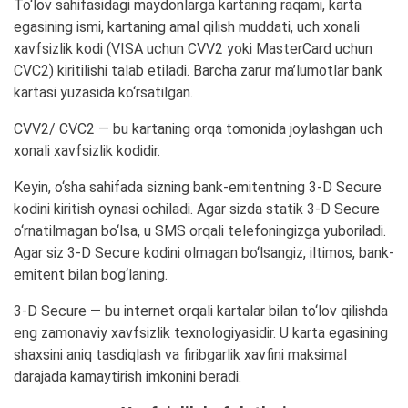
To‘lov sahifasidagi maydonlarga kartaning raqami, karta
egasining ismi, kartaning amal qilish muddati, uch xonali
xavfsizlik kodi (VISA uchun CVV2 yoki MasterCard uchun
CVC2) kiritilishi talab etiladi. Barcha zarur ma’lumotlar bank
kartasi yuzasida ko‘rsatilgan.
CVV2/ CVC2 — bu kartaning orqa tomonida joylashgan uch
xonali xavfsizlik kodidir.
Keyin, o‘sha sahifada sizning bank-emitentning 3-D Secure
kodini kiritish oynasi ochiladi. Agar sizda statik 3-D Secure
o‘rnatilmagan bo‘lsa, u SMS orqali telefoningizga yuboriladi.
Agar siz 3-D Secure kodini olmagan bo‘lsangiz, iltimos, bank-
emitent bilan bog‘laning.
3-D Secure — bu internet orqali kartalar bilan to‘lov qilishda
eng zamonaviy xavfsizlik texnologiyasidir. U karta egasining
shaxsini aniq tasdiqlash va firibgarlik xavfini maksimal
darajada kamaytirish imkonini beradi.