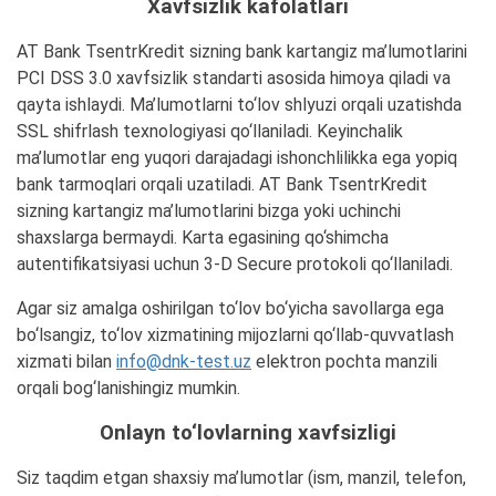
Xavfsizlik kafolatlari
AT Bank TsentrKredit sizning bank kartangiz ma’lumotlarini
PCI DSS 3.0 xavfsizlik standarti asosida himoya qiladi va
qayta ishlaydi. Ma’lumotlarni to‘lov shlyuzi orqali uzatishda
SSL shifrlash texnologiyasi qo‘llaniladi. Keyinchalik
ma’lumotlar eng yuqori darajadagi ishonchlilikka ega yopiq
bank tarmoqlari orqali uzatiladi. AT Bank TsentrKredit
sizning kartangiz ma’lumotlarini bizga yoki uchinchi
shaxslarga bermaydi. Karta egasining qo‘shimcha
autentifikatsiyasi uchun 3-D Secure protokoli qo‘llaniladi.
Agar siz amalga oshirilgan to‘lov bo‘yicha savollarga ega
bo‘lsangiz, to‘lov xizmatining mijozlarni qo‘llab-quvvatlash
xizmati bilan
info@dnk-test.uz
elektron pochta manzili
orqali bog‘lanishingiz mumkin.
Onlayn to‘lovlarning xavfsizligi
Siz taqdim etgan shaxsiy ma’lumotlar (ism, manzil, telefon,