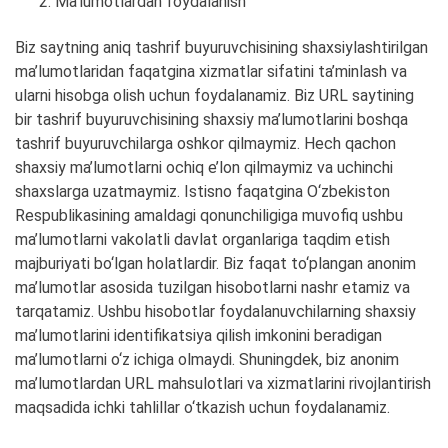
Ma’lumotlardan foydalanish
Biz saytning aniq tashrif buyuruvchisining shaxsiylashtirilgan
ma’lumotlaridan faqatgina xizmatlar sifatini ta’minlash va
ularni hisobga olish uchun foydalanamiz. Biz URL saytining
bir tashrif buyuruvchisining shaxsiy ma’lumotlarini boshqa
tashrif buyuruvchilarga oshkor qilmaymiz. Hech qachon
shaxsiy ma’lumotlarni ochiq e’lon qilmaymiz va uchinchi
shaxslarga uzatmaymiz. Istisno faqatgina O‘zbekiston
Respublikasining amaldagi qonunchiligiga muvofiq ushbu
ma’lumotlarni vakolatli davlat organlariga taqdim etish
majburiyati bo‘lgan holatlardir. Biz faqat to‘plangan anonim
ma’lumotlar asosida tuzilgan hisobotlarni nashr etamiz va
tarqatamiz. Ushbu hisobotlar foydalanuvchilarning shaxsiy
ma’lumotlarini identifikatsiya qilish imkonini beradigan
ma’lumotlarni o‘z ichiga olmaydi. Shuningdek, biz anonim
ma’lumotlardan URL mahsulotlari va xizmatlarini rivojlantirish
maqsadida ichki tahlillar o‘tkazish uchun foydalanamiz.