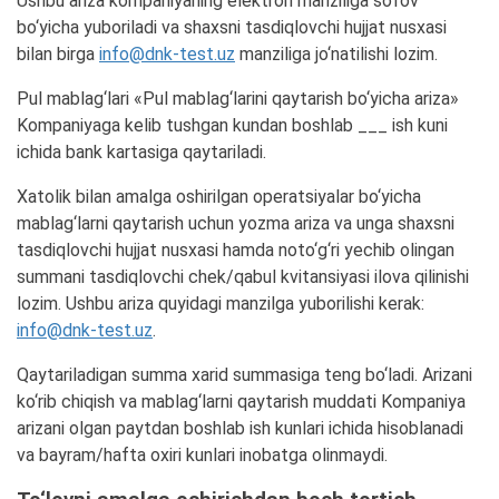
Ushbu ariza kompaniyaning elektron manziliga so‘rov
bo‘yicha yuboriladi va shaxsni tasdiqlovchi hujjat nusxasi
bilan birga
info@dnk-test.uz
manziliga jo‘natilishi lozim.
Pul mablag‘lari «Pul mablag‘larini qaytarish bo‘yicha ariza»
Kompaniyaga kelib tushgan kundan boshlab ___ ish kuni
ichida bank kartasiga qaytariladi.
Xatolik bilan amalga oshirilgan operatsiyalar bo‘yicha
mablag‘larni qaytarish uchun yozma ariza va unga shaxsni
tasdiqlovchi hujjat nusxasi hamda noto‘g‘ri yechib olingan
summani tasdiqlovchi chek/qabul kvitansiyasi ilova qilinishi
lozim. Ushbu ariza quyidagi manzilga yuborilishi kerak:
info@dnk-test.uz
.
Qaytariladigan summa xarid summasiga teng bo‘ladi. Arizani
ko‘rib chiqish va mablag‘larni qaytarish muddati Kompaniya
arizani olgan paytdan boshlab ish kunlari ichida hisoblanadi
va bayram/hafta oxiri kunlari inobatga olinmaydi.