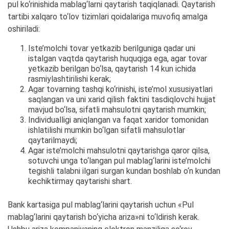
pul ko‘rinishida mablag‘larni qaytarish taqiqlanadi. Qaytarish
tartibi xalqaro to‘lov tizimlari qoidalariga muvofiq amalga
oshiriladi:
Iste’molchi tovar yetkazib berilguniga qadar uni
istalgan vaqtda qaytarish huquqiga ega, agar tovar
yetkazib berilgan bo‘lsa, qaytarish 14 kun ichida
rasmiylashtirilishi kerak;
Agar tovarning tashqi ko‘rinishi, iste’mol xususiyatlari
saqlangan va uni xarid qilish faktini tasdiqlovchi hujjat
mavjud bo‘lsa, sifatli mahsulotni qaytarish mumkin;
Individualligi aniqlangan va faqat xaridor tomonidan
ishlatilishi mumkin bo‘lgan sifatli mahsulotlar
qaytarilmaydi;
Agar iste’molchi mahsulotni qaytarishga qaror qilsa,
sotuvchi unga to‘langan pul mablag‘larini iste’molchi
tegishli talabni ilgari surgan kundan boshlab o‘n kundan
kechiktirmay qaytarishi shart.
Bank kartasiga pul mablag‘larini qaytarish uchun «Pul
mablag‘larini qaytarish bo‘yicha ariza»ni to‘ldirish kerak.