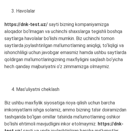
Havolalar
https://dnk-test.uz/
sayti bizning kompaniyamizga
aloqador bo‘lmagan va uchinchi shaxslarga tegishli boshqa
saytlarga havolalar bo‘lishi mumkin. Biz uchinchi tomon
saytlarda joylashtirilgan ma’lumotlarning aniqligi, to‘liqligi va
ishonchliligi uchun javobgar emasmiz hamda ushbu saytlarda
qoldirgan ma’lumotlaringizning maxfiyligini saqlash bo‘yicha
hech qanday majburiyatni o‘z zimmamizga olmaymiz.
Mas’uliyatni cheklash
Biz ushbu maxfiylik siyosatiga rioya qilish uchun barcha
imkoniyatlarni ishga solamiz, ammo bizning ta’sir doiramizdan
tashqarida bo‘lgan omillar ta’sirida ma’lumotlarning oshkor
bo‘lishi ehtimoli mavjudligini inkor etolmaymiz.
https://dnk-
test.uz/
sayti va unda joylashtirilgan barcha ma’lumotlar