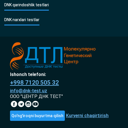
DNK qarindoshlik testlari
DNK narxlari testlar
Ishonch telefoni:
+998 7120 505 32
info@dnk-test.uz
ООО "ЦЕНТР ДНК ТЕСТ"
Kuryerni chaqirtirish
Qo'ng'iroqni buyurtma qilish