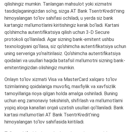
qilishingiz mumkin. Tanlangan mahsulot yoki xizmatni
tasdiqlaganingizdan so‘ng, sizga AT Bank TsentrKredit’ning
himoyalangan to‘lov sahifasi ochiladi, u yerda siz bank
kartangiz ma’lumotlarini kiritishingiz kerak bo‘ladi. Kartani
qo‘shimcha autentifikatsiya qilish uchun 3-D Secure
protokoli qo‘llaniladi. Agar sizning bank-emitent ushbu
texnologiyani qo‘llasa, siz qo‘shimcha autentifikatsiya uchun
uning serveriga yo‘naltirilasiz. Qo‘shimcha autentifikatsiya
qoidalari va usullari haqida batafsil ma’lumotni sizning bank-
emitentingizdan olishingiz mumkin.
Onlayn to‘lov xizmati Visa va MasterCard xalqaro to‘lov
tizimlarining qoidalariga muvofiq, maxfiylik va xavfsizlik
tamoyillariga rioya qilgan holda amalga oshiriladi. Buning
uchun eng zamonaviy tekshirish, shifrlash va ma’lumotlarni
yopiq aloqa kanallari orqali uzatish usullari qo‘llaniladi. Bank
kartasi ma’lumotlari AT Bank TsentrKredit’ning
himoyalangan to‘lov sahifasida kiritiladi.