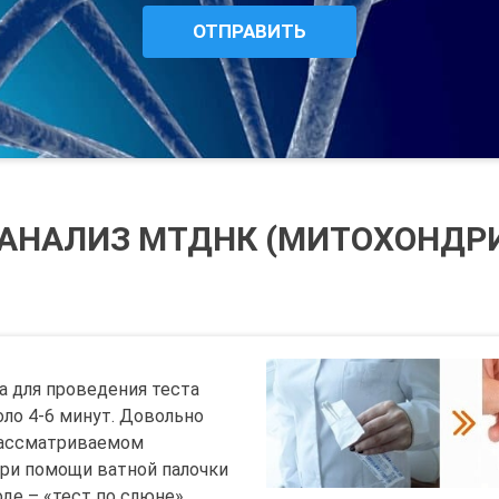
 АНАЛИЗ МТДНК (МИТОХОНДР
а для проведения теста
ло 4-6 минут. Довольно
рассматриваемом
при помощи ватной палочки
оде – «тест по слюне»