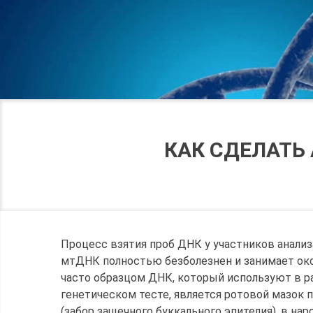
КАК СДЕЛАТЬ
Процесс взятия проб ДНК у участников анализ
мтДНК полностью безболезнен и занимает око
часто образцом ДНК, который используют в 
генетическом тесте, является ротовой мазок 
(забор защечного буккального эпителия), в нар