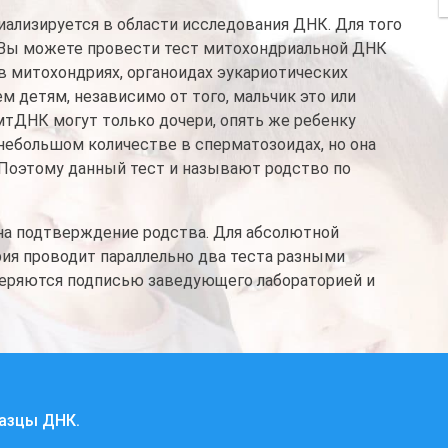
ализируется в области исследования ДНК. Для того
, Вы можете провести тест митохондриальной ДНК
в митохондриях, органоидах эукариотических
м детям, независимо от того, мальчик это или
мтДНК могут только дочери, опять же ребенку
небольшом количестве в сперматозоидах, но она
 Поэтому данный тест и называют родство по
 на подтверждение родства. Для абсолютной
рия проводит параллельно два теста разными
веряются подписью заведующего лабораторией и
разцы ДНК.