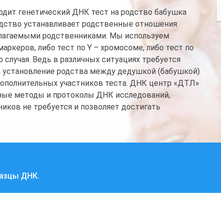
дит генетический ДНК тест на родство бабушка
родство устанавливает родственные отношения
олагаемыми родственниками. Мы используем
ркеров, либо тест по Y – хромосоме, либо тест по
случая. Ведь в различных ситуациях требуется
а установление родства между дедушкой (бабушкой)
 дополнительных участников теста. ДНК центр «ДТЛ»
нные методы и протоколы ДНК исследований,
ников не требуется и позволяет достигать
разцы ДНК.