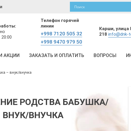
и
Телефон горячей
работы:
линии
Карши,
улица 
но
+998 7120 505 32
218
info@dnk-t
 20:00
+998 9470 979 50
И АКЦИИ
ЗАКАЗАТЬ И ОПЛАТИТЬ
ВОПРОСЫ
И
ка – внук/внучка
ЕНИЕ РОДСТВА БАБУШКА/
 ВНУК/ВНУЧКА