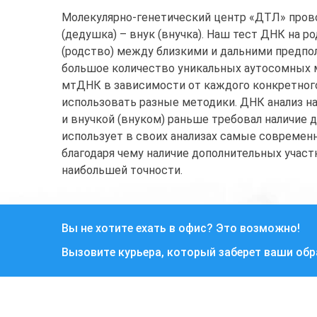
Молекулярно-генетический центр «ДТЛ» прово
(дедушка) – внук (внучка). Наш тест ДНК на 
(родство) между близкими и дальними предп
большое количество уникальных аутосомных ма
мтДНК в зависимости от каждого конкретного 
использовать разные методики. ДНК анализ н
и внучкой (внуком) раньше требовал наличие
использует в своих анализах самые совреме
благодаря чему наличие дополнительных участ
наибольшей точности.
Вы не хотите ехать в офис? Это возможно!
Вызовите курьера, который заберет ваши об