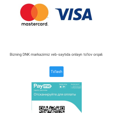
Bizning DNK markazimiz veb-saytida onlayn to’lov orqali.
To’lash