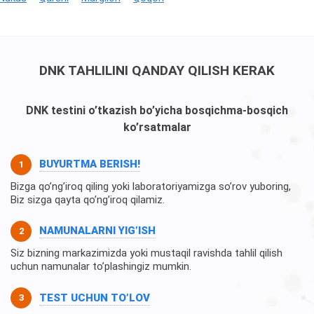
DNK TAHLILINI QANDAY QILISH KERAK
DNK testini o’tkazish bo’yicha bosqichma-bosqich
ko’rsatmalar
BUYURTMA BERISH!
Bizga qo’ng’iroq qiling yoki laboratoriyamizga so’rov yuboring,
Biz sizga qayta qo’ng’iroq qilamiz.
NAMUNALARNI YIG’ISH
Siz bizning markazimizda yoki mustaqil ravishda tahlil qilish
uchun namunalar to’plashingiz mumkin.
TEST UCHUN TO’LOV