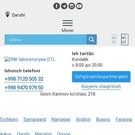
Qarshi
Меню
Ish tartibi:
Kundalik
с 8:00 до 20:00
Ishonch telefoni
Qo'ng'iroqni buyurtma qilish
+998 7120 505 32
Kuryerni chaqirtirish
+998 9470 979 50
Islom Karimov ko'chasi, 218
Toshkent
Samarqand
Namagan
Andijon
Buxoro
Fargona
Nukus
Qarshi
Margilon
Qoqon