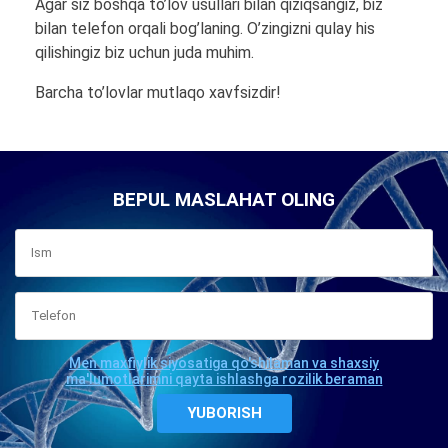
Agar siz boshqa to’lov usullari bilan qiziqsangiz, biz
bilan telefon orqali bog’laning. O’zingizni qulay his
qilishingiz biz uchun juda muhim.
Barcha to’lovlar mutlaqo xavfsizdir!
BEPUL MASLAHAT OLING
Men maxfiylik siyosatiga qo'shilaman va shaxsiy
ma'lumotlarimni qayta ishlashga rozilik beraman